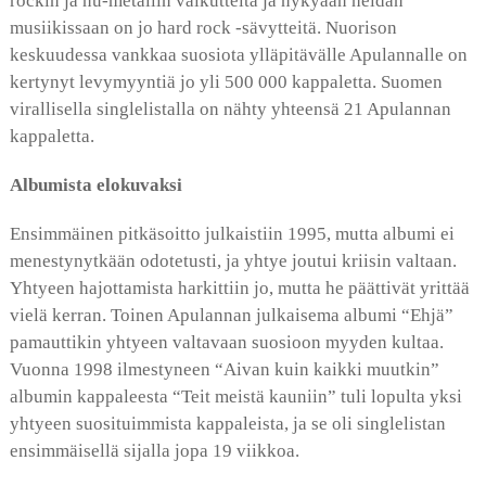
rockin ja nu-metallin vaikutteita ja nykyään heidän
musiikissaan on jo hard rock -sävytteitä. Nuorison
keskuudessa vankkaa suosiota ylläpitävälle Apulannalle on
kertynyt levymyyntiä jo yli 500 000 kappaletta. Suomen
virallisella singlelistalla on nähty yhteensä 21 Apulannan
kappaletta.
Albumista elokuvaksi
Ensimmäinen pitkäsoitto julkaistiin 1995, mutta albumi ei
menestynytkään odotetusti, ja yhtye joutui kriisin valtaan.
Yhtyeen hajottamista harkittiin jo, mutta he päättivät yrittää
vielä kerran. Toinen Apulannan julkaisema albumi “Ehjä”
pamauttikin yhtyeen valtavaan suosioon myyden kultaa.
Vuonna 1998 ilmestyneen “Aivan kuin kaikki muutkin”
albumin kappaleesta “Teit meistä kauniin” tuli lopulta yksi
yhtyeen suosituimmista kappaleista, ja se oli singlelistan
ensimmäisellä sijalla jopa 19 viikkoa.