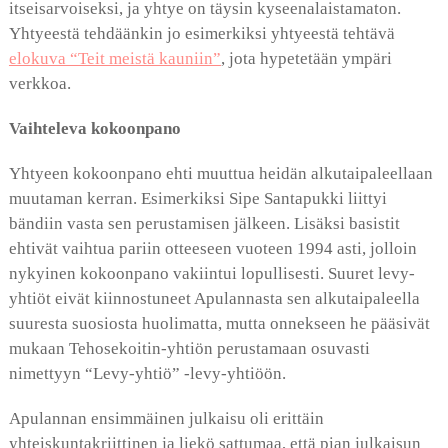
itseisarvoiseksi, ja yhtye on täysin kyseenalaistamaton.
Yhtyeestä tehdäänkin jo esimerkiksi yhtyeestä tehtävä
elokuva “Teit meistä kauniin”
, jota hypetetään ympäri
verkkoa.
Vaihteleva kokoonpano
Yhtyeen kokoonpano ehti muuttua heidän alkutaipaleellaan
muutaman kerran. Esimerkiksi Sipe Santapukki liittyi
bändiin vasta sen perustamisen jälkeen. Lisäksi basistit
ehtivät vaihtua pariin otteeseen vuoteen 1994 asti, jolloin
nykyinen kokoonpano vakiintui lopullisesti. Suuret levy-
yhtiöt eivät kiinnostuneet Apulannasta sen alkutaipaleella
suuresta suosiosta huolimatta, mutta onnekseen he pääsivät
mukaan Tehosekoitin-yhtiön perustamaan osuvasti
nimettyyn “Levy-yhtiö” -levy-yhtiöön.
Apulannan ensimmäinen julkaisu oli erittäin
yhteiskuntakriittinen ja liekö sattumaa, että pian julkaisun