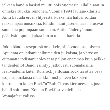
jälkeen bändin basisti muutti pois Suomesta. Tilalle saatiin
onneksi Tuukka Temonen. Vuonna 1994 laulaja-kitaristi
Antti Lautala erosi yhtyeestä, koska hän halusi soittaa
raskaampaa musiikkia. Bändin muut jäsenet taas halusivat
suunnata popimpaan suuntaan. Antin lähdettyä muut
päättivät lopulta jatkaa ilman toista kitaristia.
Jokin bändin reseptissä on oikein, sillä vuodesta toiseen
Apulanta on jatkanut albumeiden julkaisua, ja yhtye on
eittämättä todistanut olevansa paljon enemmän kuin pelkkä
tähdenlento! Bändi esiintyy jatkuvasti suomalaisilla
festivaaleilla kuten Ruisrock ja Ilosaarirock tai ottaa osaa
isoja suomalaisia musiikkinimiä yhteen kokoaviin
kiertueisiin kuten Rock”n”Roll Circus kiertueeseen, jossa
bändi soitti mm. Kotkan Rockfestivaaleilla ja
Wanajafestivalissa.