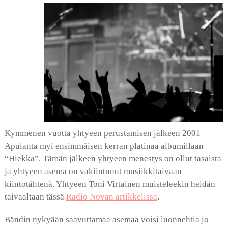
Kymmenen vuotta yhtyeen perustamisen jälkeen 2001
Apulanta myi ensimmäisen kerran platinaa albumillaan
“Hiekka”. Tämän jälkeen yhtyeen menestys on ollut tasaista
ja yhtyeen asema on vakiintunut musiikkitaivaan
kiintotähtenä. Yhtyeen Toni Virtainen muisteleekin heidän
taivaaltaan tässä
Radio Novan artikkelissa
.
Bändin nykyään saavuttamaa asemaa voisi luonnehtia jo