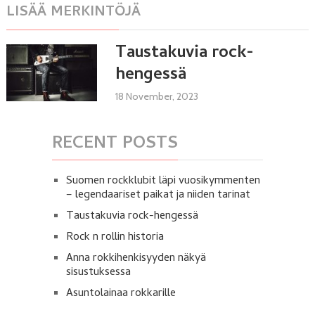
LISÄÄ MERKINTÖJÄ
Taustakuvia rock-
hengessä
18 November, 2023
RECENT POSTS
Suomen rockklubit läpi vuosikymmenten
– legendaariset paikat ja niiden tarinat
Taustakuvia rock-hengessä
Rock n rollin historia
Anna rokkihenkisyyden näkyä
sisustuksessa
Asuntolainaa rokkarille